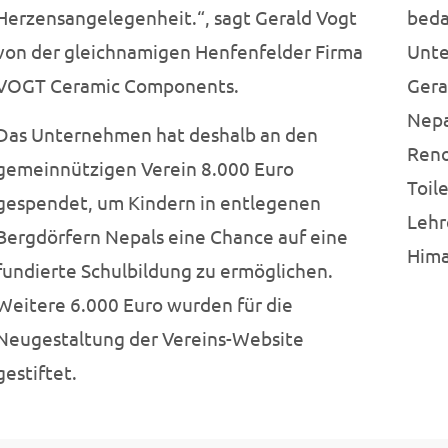
Herzensangelegenheit.“, sagt Gerald Vogt
beda
von der gleichnamigen Henfenfelder Firma
Unte
VOGT Ceramic Components.
Gera
Nepa
Das Unternehmen hat deshalb an den
Reno
gemeinnützigen Verein 8.000 Euro
Toil
gespendet, um Kindern in entlegenen
Lehr
Bergdörfern Nepals eine Chance auf eine
Hima
fundierte Schulbildung zu ermöglichen.
Weitere 6.000 Euro wurden für die
Neugestaltung der Vereins-Website
gestiftet.
Kontakt