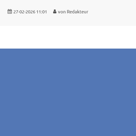
Licht für Kinder e.V.
27-02-2026 11:01
von Redakteur
Mittelweg 30a
91224 Pommelsbrunn
info@licht-fuer-kinder.de