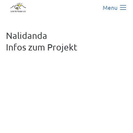
Menu
Nalidanda
Infos zum Projekt
Mit dem Abschluss unseres zweiten Projekts in
Nalidanda im Februar 2025 haben wir einen
bedeutenden Schritt getan: Nach der
Installation von 100 Solar-Home-Systemen im
Jahr 2022 folgte die dringend benötigte
Renovierung der Dorfschule.
Ursprünglich für Toiletten und ein