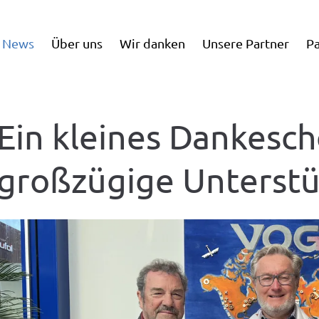
News
Über uns
Wir danken
Unsere Partner
Pa
Ein kleines Dankesch
großzügige Unterst