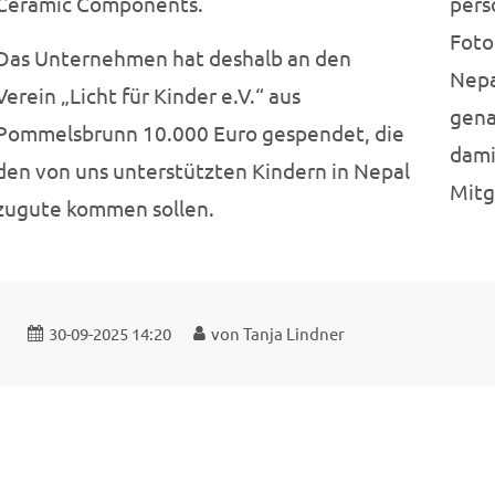
Ceramic Components.
pers
Foto
Das Unternehmen hat deshalb an den
Nepa
Verein „Licht für Kinder e.V.“ aus
gena
Pommelsbrunn 10.000 Euro gespendet, die
dami
den von uns unterstützten Kindern in Nepal
Mitg
zugute kommen sollen.
30-09-2025 14:20
von Tanja Lindner